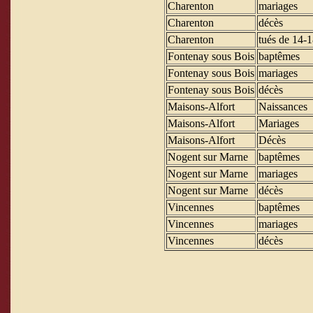
Charenton
mariages
Charenton
décès
Charenton
tués de 14-1
Fontenay sous Bois
baptêmes
Fontenay sous Bois
mariages
Fontenay sous Bois
décès
Maisons-Alfort
Naissances
Maisons-Alfort
Mariages
Maisons-Alfort
Décès
Nogent sur Marne
baptêmes
Nogent sur Marne
mariages
Nogent sur Marne
décès
Vincennes
baptêmes
Vincennes
mariages
Vincennes
décès