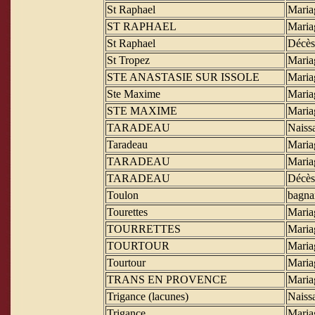
St Raphael
Maria
ST RAPHAEL
Maria
St Raphael
Décès
St Tropez
Maria
STE ANASTASIE SUR ISSOLE
Maria
Ste Maxime
Maria
STE MAXIME
Maria
TARADEAU
Naiss
Taradeau
Maria
TARADEAU
Maria
TARADEAU
Décès
Toulon
bagna
Tourettes
Maria
TOURRETTES
Maria
TOURTOUR
Maria
Tourtour
Maria
TRANS EN PROVENCE
Maria
Trigance (lacunes)
Naiss
Trigance
Maria