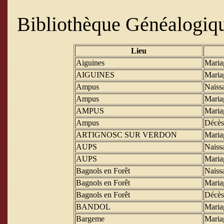
Bibliothèque Généalogiqu
Lieu
Aiguines
Maria
AIGUINES
Maria
Ampus
Naiss
Ampus
Maria
AMPUS
Maria
Ampus
Décès
ARTIGNOSC SUR VERDON
Maria
AUPS
Naiss
AUPS
Maria
Bagnols en Forêt
Naiss
Bagnols en Forêt
Maria
Bagnols en Forêt
Décès
BANDOL
Maria
Bargeme
Maria