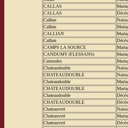
CALLAS
Maria
CALLAS
Décès
Callian
Naiss
Callian
Maria
CALLIAN
Maria
Callian
Décès
CAMPS LA SOURCE
Maria
CANDUMY (FLESSANS)
Maria
Carnoules
Maria
Chateaudouble
Naiss
CHATEAUDOUBLE
Naiss
Chateaudouble
Maria
CHATEAUDOUBLE
Maria
Chateaudouble
Décès
CHATEAUDOUBLE
Décès
Chateauvert
Naiss
Chateauvert
Maria
Chateauvert
Décès