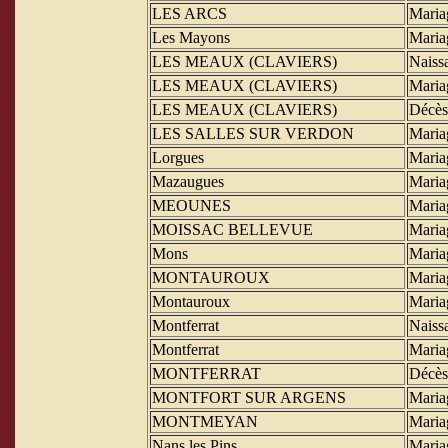
LES ARCS
Maria
Les Mayons
Maria
LES MEAUX (CLAVIERS)
Naiss
LES MEAUX (CLAVIERS)
Maria
LES MEAUX (CLAVIERS)
Décès
LES SALLES SUR VERDON
Maria
Lorgues
Maria
Mazaugues
Maria
MEOUNES
Maria
MOISSAC BELLEVUE
Maria
Mons
Maria
MONTAUROUX
Maria
Montauroux
Maria
Montferrat
Naiss
Montferrat
Maria
MONTFERRAT
Décès
MONTFORT SUR ARGENS
Maria
MONTMEYAN
Maria
Nans les Pins
Maria