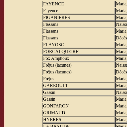
FAYENCE
Maria
Fayence
Maria
FIGANIERES
Maria
Flassans
Naiss
Flassans
Maria
Flassans
Décès
FLAYOSC
Maria
FORCALQUEIRET
Maria
Fox Amphoux
Maria
Fréjus (lacunes)
Naiss
Fréjus (lacunes)
Décès
Fréjus
Maria
GAREOULT
Maria
Gassin
Naiss
Gassin
Maria
GONFARON
Maria
GRIMAUD
Maria
HYERES
Maria
LA BASTIDE
Maria