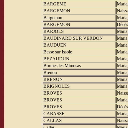
BARGEME
Maria
BARGEMON
Naiss
Bargemon
Maria
BARGEMON
Décès
BARJOLS
Maria
BAUDINARD SUR VERDON
Maria
BAUDUEN
Maria
Besse sur Issole
Maria
BEZAUDUN
Maria
Bormes les Mimosas
Maria
Brenon
Maria
BRENON
Maria
BRIGNOLES
Maria
BROVES
Naiss
BROVES
Maria
BROVES
Décès
CABASSE
Maria
CALLAS
Naiss
Callas
Maria