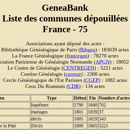
GeneaBank
Liste des communes dépouillées
France - 75
Associations ayant déposé des actes :
Bibliothèque Généalogique de Paris (
Bibgen
) : 183039 actes
La France Généalogique (
francegen
) : 78270 actes
ciation Parisienne de Généalogie Normande (
APGN
) : 18052
Le Centre de Généalogie (
CENTREGEN
) : 5221 actes
Corrèze Généalogie (
correze
) : 2300 actes
Cercle Généalogique de l'Est Parisien (
CGEP
) : 1082 actes
Ceux Du Roannais (
CDR
) : 134 actes
eu
Type
Début
Fin
Nombre d'actes
baptêmes
1790
1840
702
mariages
1801
1839
37
décès
1805
1829
343
e la Pitié
Décès
1809
1865
5221