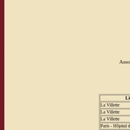
Asso
Li
La Villette
La Villette
La Villette
Paris - Hôpital d