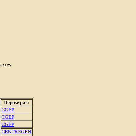
 actes
Déposé par:
CGEP
CGEP
CGEP
CENTREGEN