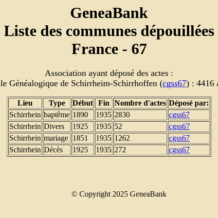
GeneaBank
Liste des communes dépouillées
France - 67
Association ayant déposé des actes :
le Généalogique de Schirrheim-Schirrhoffen (
cgss67
) : 4416 
Lieu
Type
Début
Fin
Nombre d'actes
Déposé par:
Schirrhein
baptême
1890
1935
2830
cgss67
Schirrhein
Divers
1925
1935
52
cgss67
Schirrhein
mariage
1851
1935
1262
cgss67
Schirrhein
Décès
1925
1935
272
cgss67
© Copyright 2025 GeneaBank