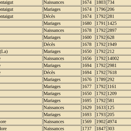
ntaigut
Naissances
1674
1803
734
ntaigut
Mariages
1674
1796
206
ntaigut
Décès
1674
1792
281
Mariages
1680
1791
1425
Naissances
1678
1792
2897
Mariages
1600
1792
628
Décès
1678
1792
1949
(La)
Mariages
1650
1792
212
e
Naissances
1656
1792
14002
e
Mariages
1694
1792
2981
e
Décès
1694
1792
7618
Mariages
1676
1789
292
Mariages
1677
1792
1161
Mariages
1650
1792
1209
Mariages
1695
1792
581
Naissances
1629
1633
125
Mariages
1693
1793
205
ore
Naissances
1569
1902
4974
ore
Naissances
1737
1847
303