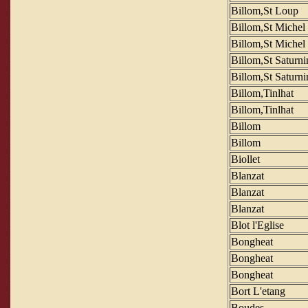
Billom,St Loup
Billom,St Michel
Billom,St Michel
Billom,St Saturni
Billom,St Saturni
Billom,Tinlhat
Billom,Tinlhat
Billom
Billom
Biollet
Blanzat
Blanzat
Blanzat
Blot l'Eglise
Bongheat
Bongheat
Bongheat
Bort L'etang
Boudes