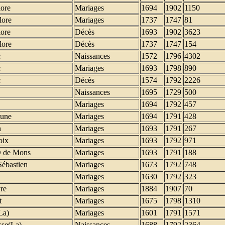
ore
Mariages
1694
1902
1150
ore
Mariages
1737
1747
81
ore
Décès
1693
1902
3623
ore
Décès
1737
1747
154
c
Naissances
1572
1796
4302
c
Mariages
1693
1798
890
c
Décès
1574
1792
2226
Naissances
1695
1729
500
Mariages
1694
1792
457
eune
Mariages
1694
1791
428
n
Mariages
1693
1791
267
oix
Mariages
1693
1792
971
D de Mons
Mariages
1693
1791
188
Sébastien
Mariages
1673
1792
748
Mariages
1630
1792
323
re
Mariages
1884
1907
70
t
Mariages
1675
1798
1310
La)
Mariages
1601
1791
1571
sse(La)
Naissances
1688
1792
2364