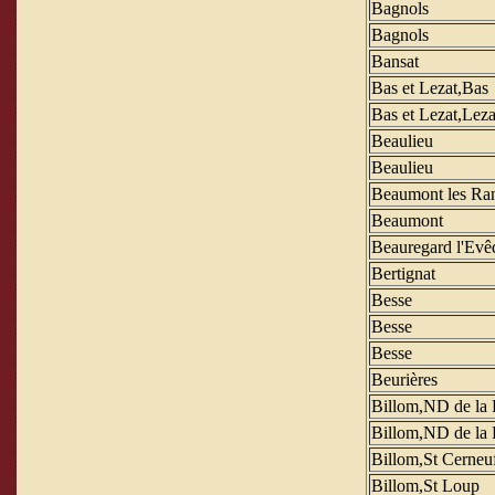
Bagnols
Bagnols
Bansat
Bas et Lezat,Bas
Bas et Lezat,Leza
Beaulieu
Beaulieu
Beaumont les Ra
Beaumont
Beauregard l'Evê
Bertignat
Besse
Besse
Besse
Beurières
Billom,ND de la 
Billom,ND de la 
Billom,St Cerneu
Billom,St Loup