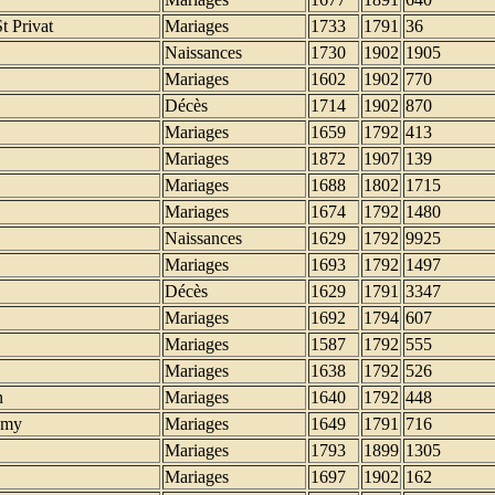
t Privat
Mariages
1733
1791
36
Naissances
1730
1902
1905
Mariages
1602
1902
770
Décès
1714
1902
870
Mariages
1659
1792
413
Mariages
1872
1907
139
Mariages
1688
1802
1715
Mariages
1674
1792
1480
Naissances
1629
1792
9925
Mariages
1693
1792
1497
Décès
1629
1791
3347
Mariages
1692
1794
607
Mariages
1587
1792
555
Mariages
1638
1792
526
n
Mariages
1640
1792
448
emy
Mariages
1649
1791
716
Mariages
1793
1899
1305
Mariages
1697
1902
162