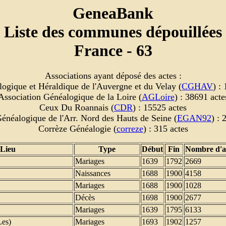
GeneaBank
Liste des communes dépouillées
France - 63
Associations ayant déposé des actes :
ogique et Héraldique de l'Auvergne et du Velay (
CGHAV
) :
Association Généalogique de la Loire (
AGLoire
) : 38691 acte
Ceux Du Roannais (
CDR
) : 15525 actes
énéalogique de l'Arr. Nord des Hauts de Seine (
EGAN92
) : 
Corrèze Généalogie (
correze
) : 315 actes
Lieu
Type
Début
Fin
Nombre d'a
Mariages
1639
1792
2669
Naissances
1688
1900
4158
Mariages
1688
1900
1028
Décès
1698
1900
2677
Mariages
1639
1795
6133
es)
Mariages
1693
1902
1257