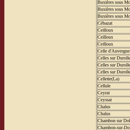
Buxières sous Mo
Buxières sous Mo
Buxières sous Mo
Cébazat
Ceilloux
Ceilloux
Ceilloux
Celle d'Auvergne
Celles sur Duroll
Celles sur Duroll
Celles sur Duroll
Cellette(La)
Cellule
Ceyrat
Ceyssat
Chalus
Chalus
Chambon sur Dol
Chambon-sur-Dol