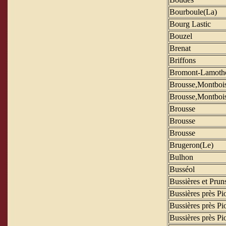
Bourboule(La)
Bourg Lastic
Bouzel
Brenat
Briffons
Bromont-Lamoth
Brousse,Montbois
Brousse,Montbois
Brousse
Brousse
Brousse
Brugeron(Le)
Bulhon
Busséol
Bussières et Prun
Bussières près Pi
Bussières près Pi
Bussières près Pi