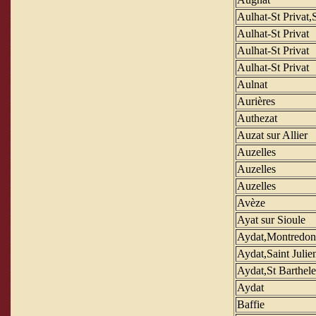
Aulhat-St Privat,S
Aulhat-St Privat
Aulhat-St Privat
Aulhat-St Privat
Aulnat
Aurières
Authezat
Auzat sur Allier
Auzelles
Auzelles
Auzelles
Avèze
Ayat sur Sioule
Aydat,Montredon
Aydat,Saint Julie
Aydat,St Barthel
Aydat
Baffie