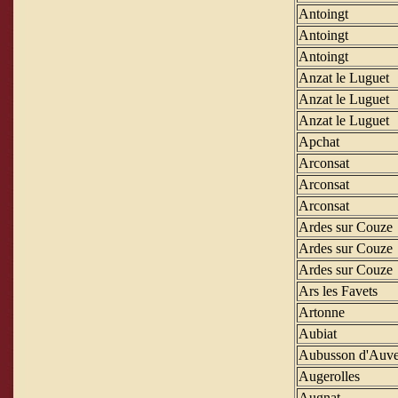
Antoingt
Antoingt
Antoingt
Anzat le Luguet
Anzat le Luguet
Anzat le Luguet
Apchat
Arconsat
Arconsat
Arconsat
Ardes sur Couze
Ardes sur Couze
Ardes sur Couze
Ars les Favets
Artonne
Aubiat
Aubusson d'Auve
Augerolles
Augnat