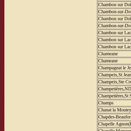
Chambon sur Dol
Chambon-sur-Dol
Chambon sur Dol
Chambon-sur-Dol
Chambon sur La
Chambon sur La
Chambon sur La
Chameane
Chameane
Champagnat le J
Champeix,St Jea
Champeix,Ste Cr
Champetières,N
Champetières,St 
Champs
Chanat la Moutey
Chapdes-Beaufor
Chapelle Agnon(
Chapelle Marcou