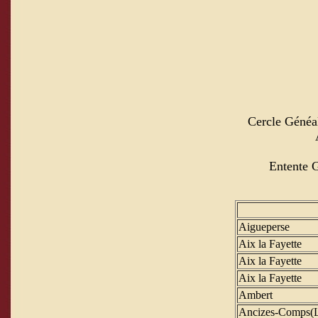
Cercle Généal
Entente G
Aigueperse
Aix la Fayette
Aix la Fayette
Aix la Fayette
Ambert
Ancizes-Comps(L