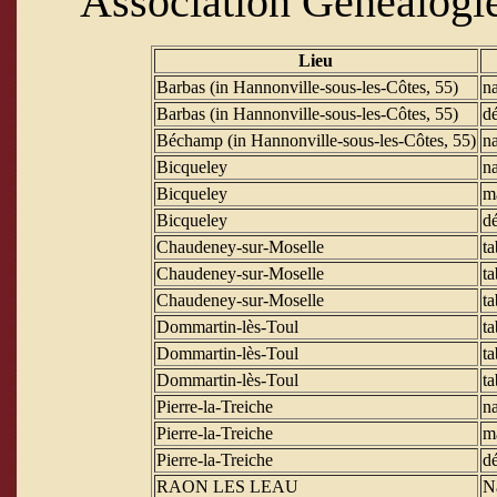
Association Généalogie
Lieu
Barbas (in Hannonville-sous-les-Côtes, 55)
na
Barbas (in Hannonville-sous-les-Côtes, 55)
d
Béchamp (in Hannonville-sous-les-Côtes, 55)
na
Bicqueley
na
Bicqueley
m
Bicqueley
d
Chaudeney-sur-Moselle
ta
Chaudeney-sur-Moselle
ta
Chaudeney-sur-Moselle
ta
Dommartin-lès-Toul
ta
Dommartin-lès-Toul
ta
Dommartin-lès-Toul
ta
Pierre-la-Treiche
na
Pierre-la-Treiche
m
Pierre-la-Treiche
d
RAON LES LEAU
N