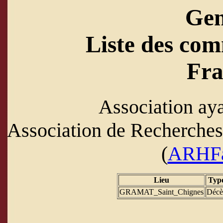
Ge
Liste des com
Fra
Association aya
Association de Recherches 
(
ARHF
Lieu
Typ
GRAMAT_Saint_Chignes
Décè