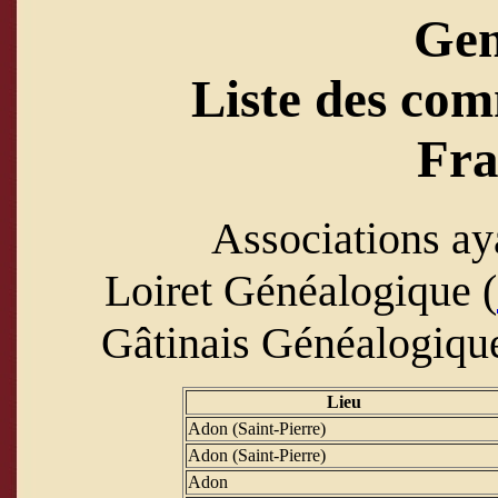
Ge
Liste des com
Fra
Associations ay
Loiret Généalogique (
Gâtinais Généalogique
Lieu
Adon (Saint-Pierre)
Adon (Saint-Pierre)
Adon