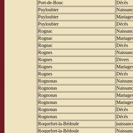
Port-de-Bouc
Décès
Puyloubier
Naissanc
Puyloubier
Mariage
Puyloubier
Décès
Rognac
Naissanc
Rognac
Mariage
Rognac
Décès
Rognes
Naissanc
Rognes
Divers
Rognes
Mariage
Rognes
Décès
Rognonas
Naissanc
Rognonas
Naissanc
Rognonas
Mariage
Rognonas
Mariage
Rognonas
Décès
Rognonas
Décès
Roquefort-la-Bédoule
naissanc
Roquefort-la-Bédoule
Naissanc