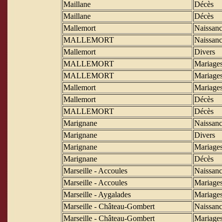
Maillane
Décès
Maillane
Décès
Mallemort
Naissanc
MALLEMORT
Naissanc
Mallemort
Divers
MALLEMORT
Mariage
MALLEMORT
Mariage
Mallemort
Mariage
Mallemort
Décès
MALLEMORT
Décès
Marignane
Naissanc
Marignane
Divers
Marignane
Mariage
Marignane
Décès
Marseille - Accoules
Naissanc
Marseille - Accoules
Mariage
Marseille - Aygalades
Mariage
Marseille - Château-Gombert
Naissanc
Marseille - Château-Gombert
Mariage