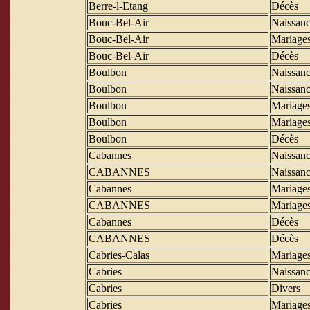
Berre-l-Etang
Décès
Bouc-Bel-Air
Naissanc
Bouc-Bel-Air
Mariage
Bouc-Bel-Air
Décès
Boulbon
Naissanc
Boulbon
Naissanc
Boulbon
Mariage
Boulbon
Mariage
Boulbon
Décès
Cabannes
Naissanc
CABANNES
Naissanc
Cabannes
Mariage
CABANNES
Mariage
Cabannes
Décès
CABANNES
Décès
Cabries-Calas
Mariage
Cabries
Naissanc
Cabries
Divers
Cabries
Mariage