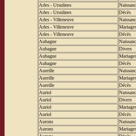
Arles - Ursulines
Naissanc
Arles - Ursulines
Décès
Arles - Villeneuve
Naissanc
Arles - Villeneuve
Mariage
Arles - Villeneuve
Décès
Aubagne
Naissanc
Aubagne
Divers
Aubagne
Mariage
Aubagne
Décès
Aureille
Naissanc
Aureille
Mariage
Aureille
Décès
Auriol
Naissanc
Auriol
Divers
Auriol
Mariage
Auriol
Décès
Aurons
Naissanc
Aurons
Mariage