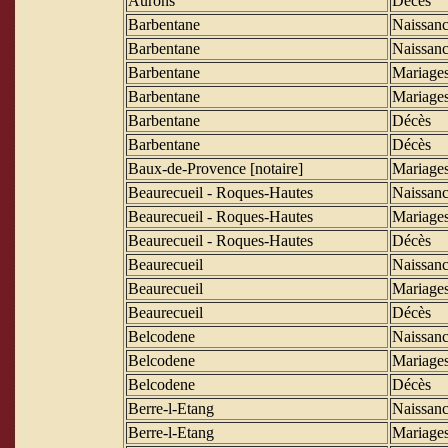
Aurons
Décès
Barbentane
Naissanc
Barbentane
Naissanc
Barbentane
Mariage
Barbentane
Mariage
Barbentane
Décès
Barbentane
Décès
Baux-de-Provence [notaire]
Mariage
Beaurecueil - Roques-Hautes
Naissanc
Beaurecueil - Roques-Hautes
Mariage
Beaurecueil - Roques-Hautes
Décès
Beaurecueil
Naissanc
Beaurecueil
Mariage
Beaurecueil
Décès
Belcodene
Naissanc
Belcodene
Mariage
Belcodene
Décès
Berre-l-Etang
Naissanc
Berre-l-Etang
Mariage