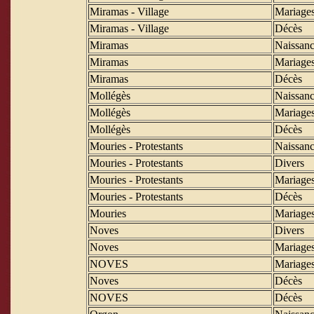
Miramas - Village
Mariage
Miramas - Village
Décès
Miramas
Naissanc
Miramas
Mariage
Miramas
Décès
Mollégès
Naissanc
Mollégès
Mariage
Mollégès
Décès
Mouries - Protestants
Naissanc
Mouries - Protestants
Divers
Mouries - Protestants
Mariage
Mouries - Protestants
Décès
Mouries
Mariage
Noves
Divers
Noves
Mariage
NOVES
Mariage
Noves
Décès
NOVES
Décès