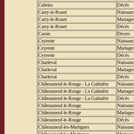
Cabries
Décès
Carry-le-Rouet
Naissanc
Carry-le-Rouet
Mariage
Carry-le-Rouet
Décès
Cassis
Divers
Ceyreste
Naissanc
Ceyreste
Mariage
Ceyreste
Décès
Charleval
Naissanc
Charleval
Mariage
Charleval
Décès
Châteauneuf-le-Rouge - La Galinière
Naissanc
Châteauneuf-le-Rouge - La Galinière
Mariage
Châteauneuf-le-Rouge - La Galinière
Décès
Châteauneuf-le-Rouge
Naissanc
Châteauneuf-le-Rouge
Mariage
Châteauneuf-le-Rouge
Décès
Châteauneuf-les-Martigues
Naissanc