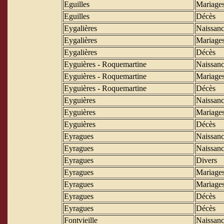
Eguilles
Mariage
Eguilles
Décès
Eygalières
Naissanc
Eygalières
Mariage
Eygalières
Décès
Eyguières - Roquemartine
Naissanc
Eyguières - Roquemartine
Mariage
Eyguières - Roquemartine
Décès
Eyguières
Naissanc
Eyguières
Mariage
Eyguières
Décès
Eyragues
Naissanc
Eyragues
Naissanc
Eyragues
Divers
Eyragues
Mariage
Eyragues
Mariage
Eyragues
Décès
Eyragues
Décès
Fontvieille
Naissanc