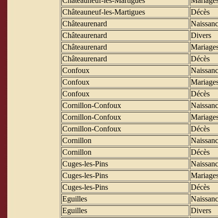
Châteauneuf-les-Martigues
Mariage
Châteauneuf-les-Martigues
Décès
Châteaurenard
Naissanc
Châteaurenard
Divers
Châteaurenard
Mariage
Châteaurenard
Décès
Confoux
Naissanc
Confoux
Mariage
Confoux
Décès
Cornillon-Confoux
Naissanc
Cornillon-Confoux
Mariage
Cornillon-Confoux
Décès
Cornillon
Naissanc
Cornillon
Décès
Cuges-les-Pins
Naissanc
Cuges-les-Pins
Mariage
Cuges-les-Pins
Décès
Eguilles
Naissanc
Eguilles
Divers