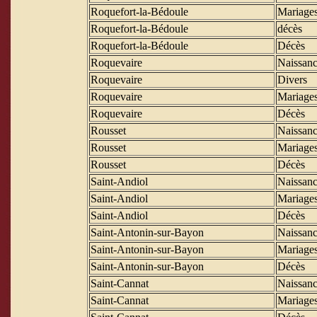
Roquefort-la-Bédoule
Mariage
Roquefort-la-Bédoule
décès
Roquefort-la-Bédoule
Décès
Roquevaire
Naissanc
Roquevaire
Divers
Roquevaire
Mariage
Roquevaire
Décès
Rousset
Naissanc
Rousset
Mariage
Rousset
Décès
Saint-Andiol
Naissanc
Saint-Andiol
Mariage
Saint-Andiol
Décès
Saint-Antonin-sur-Bayon
Naissanc
Saint-Antonin-sur-Bayon
Mariage
Saint-Antonin-sur-Bayon
Décès
Saint-Cannat
Naissanc
Saint-Cannat
Mariage