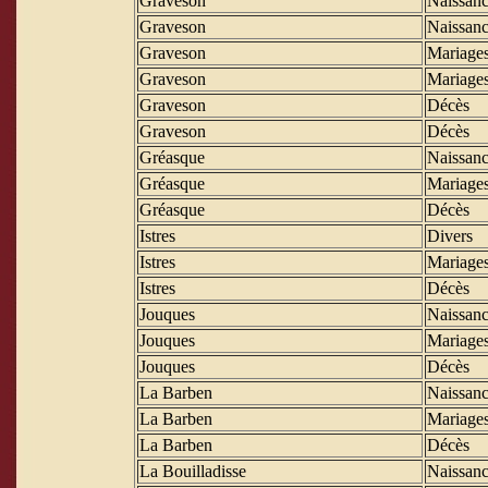
Graveson
Naissanc
Graveson
Naissanc
Graveson
Mariage
Graveson
Mariage
Graveson
Décès
Graveson
Décès
Gréasque
Naissanc
Gréasque
Mariage
Gréasque
Décès
Istres
Divers
Istres
Mariage
Istres
Décès
Jouques
Naissanc
Jouques
Mariage
Jouques
Décès
La Barben
Naissanc
La Barben
Mariage
La Barben
Décès
La Bouilladisse
Naissanc