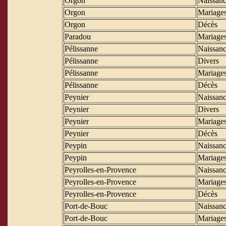
Orgon
Naissanc
Orgon
Mariage
Orgon
Décès
Paradou
Mariage
Pélissanne
Naissanc
Pélissanne
Divers
Pélissanne
Mariage
Pélissanne
Décès
Peynier
Naissanc
Peynier
Divers
Peynier
Mariage
Peynier
Décès
Peypin
Naissanc
Peypin
Mariage
Peyrolles-en-Provence
Naissanc
Peyrolles-en-Provence
Mariage
Peyrolles-en-Provence
Décès
Port-de-Bouc
Naissanc
Port-de-Bouc
Mariage